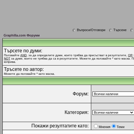
Въпроси/Отговори
Търсене
Graphilla.com Форуми
Търсете по думи:
Ползвайте
AND
, за да определите думи, които трябва да присъстват в резултатите,
OR
NOT
за думи, които не трябва да са в резултатите. Можете да ползвайте * като маска. 
коприва.
Тръсете по автор:
Можете да ползвайте * като маска.
Форум:
Категория:
Покажи резултатите като:
Мнения
Теми