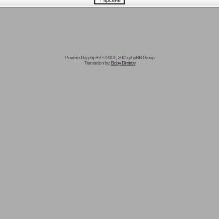
Powered by
phpBB
© 2001, 2005 phpBB Group
Translation by:
Boby Dimitrov