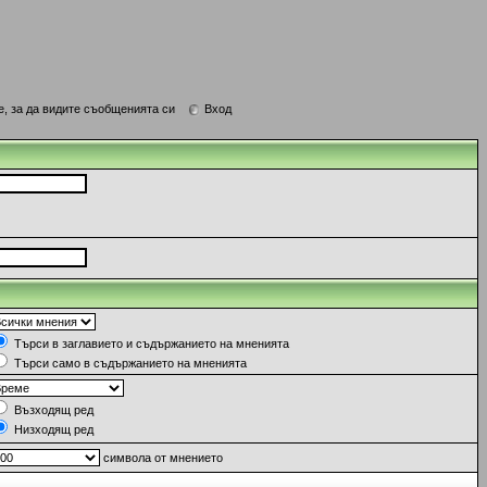
е, за да видите съобщенията си
Вход
Търси в заглавието и съдържанието на мненията
Търси само в съдържанието на мненията
Възходящ ред
Низходящ ред
символа от мнението