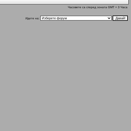
Часовете са според зоната GMT + 3 Часа
Идете на: