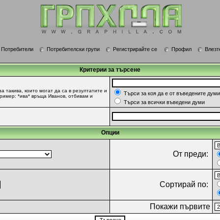
Потребители
Потребителски групи
Регистрирайте се
Профил
Влезт
Критерии за търсене
за такива, които могат да са в резултатите и
Търси за коя да е от въведените думи
Пример: *ива* връща Иванов, отбивам и
Търси за всички въведени думи
Опции
От преди:
Сортирай по:
Покажи първите