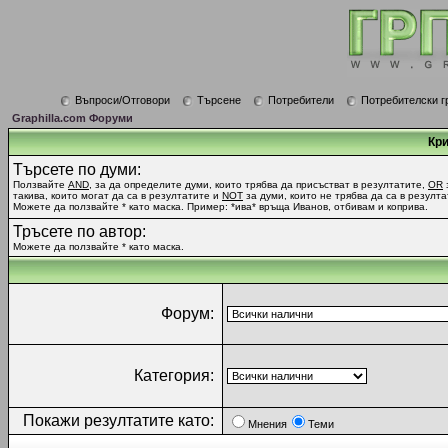
Въпроси/Отговори
Търсене
Потребители
Потребителски г
Graphilla.com Форуми
Кри
Търсете по думи:
Ползвайте
AND
, за да определите думи, които трябва да присъстват в резултатите,
OR
такива, които могат да са в резултатите и
NOT
за думи, които не трябва да са в резулта
Можете да ползвайте * като маска. Пример: *ива* връща Иванов, отбивам и коприва.
Тръсете по автор:
Можете да ползвайте * като маска.
Форум:
Категория:
Покажи резултатите като:
Мнения
Теми