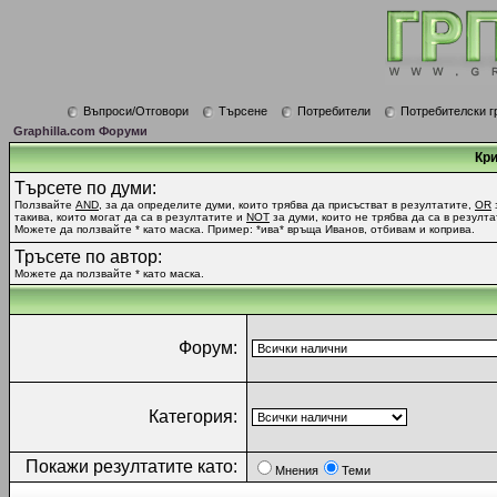
Въпроси/Отговори
Търсене
Потребители
Потребителски г
Graphilla.com Форуми
Кри
Търсете по думи:
Ползвайте
AND
, за да определите думи, които трябва да присъстват в резултатите,
OR
такива, които могат да са в резултатите и
NOT
за думи, които не трябва да са в резулта
Можете да ползвайте * като маска. Пример: *ива* връща Иванов, отбивам и коприва.
Тръсете по автор:
Можете да ползвайте * като маска.
Форум:
Категория:
Покажи резултатите като:
Мнения
Теми