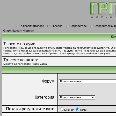
Въпроси/Отговори
Търсене
Потребители
Потребителски г
Graphilla.com Форуми
Кри
Търсете по думи:
Ползвайте
AND
, за да определите думи, които трябва да присъстват в резултатите,
OR
такива, които могат да са в резултатите и
NOT
за думи, които не трябва да са в резулта
Можете да ползвайте * като маска. Пример: *ива* връща Иванов, отбивам и коприва.
Тръсете по автор:
Можете да ползвайте * като маска.
Форум:
Категория:
Покажи резултатите като:
Мнения
Теми