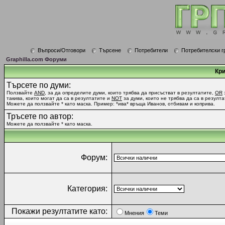
Въпроси/Отговори
Търсене
Потребители
Потребителски г
Graphilla.com Форуми
Кри
Търсете по думи:
Ползвайте
AND
, за да определите думи, които трябва да присъстват в резултатите,
OR
такива, които могат да са в резултатите и
NOT
за думи, които не трябва да са в резулта
Можете да ползвайте * като маска. Пример: *ива* връща Иванов, отбивам и коприва.
Тръсете по автор:
Можете да ползвайте * като маска.
Форум:
Категория:
Покажи резултатите като:
Мнения
Теми