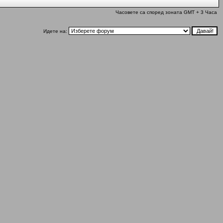
Часовете са според зоната GMT + 3 Часа
Идете на: