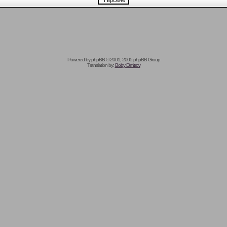
Powered by
phpBB
© 2001, 2005 phpBB Group
Translation by:
Boby Dimitrov