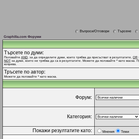
Въпроси/Отговори
Търсене
Graphilla.com Форуми
Търсете по думи:
Ползвайте
AND
, за да определите думи, които трябва да присъстват в резултатите,
OR
NOT
за думи, които не трябва да са в резултатите. Можете да ползвайте * като маска. 
коприва.
Тръсете по автор:
Можете да ползвайте * като маска.
Форум:
Категория:
Покажи резултатите като:
Мнения
Теми