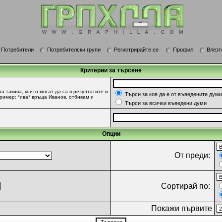
Потребители
Потребителски групи
Регистрирайте се
Профил
Влезт
Критерии за търсене
за такива, които могат да са в резултатите и
Търси за коя да е от въведените думи
Пример: *ива* връща Иванов, отбивам и
Търси за всички въведени думи
Опции
От преди:
Сортирай по:
Покажи първите