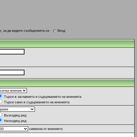
е, за да видите съобщенията си
Вход
Търси в заглавието и съдържанието на мненията
Търси само в съдържанието на мненията
Възходящ ред
Низходящ ред
символа от мнението