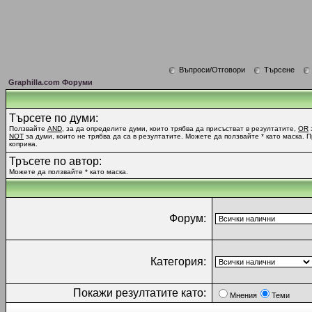
Въпроси/Отговори
Търсене
Graphilla.com Форуми
Търсете по думи:
Ползвайте
AND
, за да определите думи, които трябва да присъстват в резултатите,
OR
NOT
за думи, които не трябва да са в резултатите. Можете да ползвайте * като маска. 
коприва.
Тръсете по автор:
Можете да ползвайте * като маска.
Форум:
Категория:
Покажи резултатите като:
Мнения
Теми