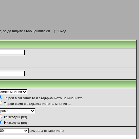
е, за да видите съобщенията си
Вход
Търси в заглавието и съдържанието на мненията
Търси само в съдържанието на мненията
Възходящ ред
Низходящ ред
символа от мнението