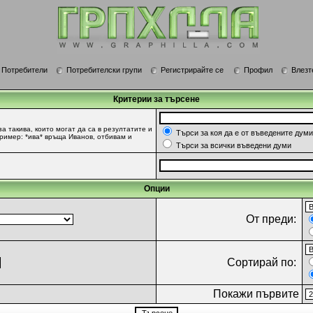
Потребители
Потребителски групи
Регистрирайте се
Профил
Влезт
Критерии за търсене
за такива, които могат да са в резултатите и
Търси за коя да е от въведените думи
Пример: *ива* връща Иванов, отбивам и
Търси за всички въведени думи
Опции
От преди:
Сортирай по:
Покажи първите