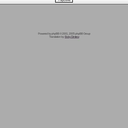
Powered by
phpBB
© 2001, 2005 phpBB Group
Translation by:
Boby Dimitrov