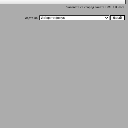
Часовете са според зоната GMT + 3 Часа
Идете на: