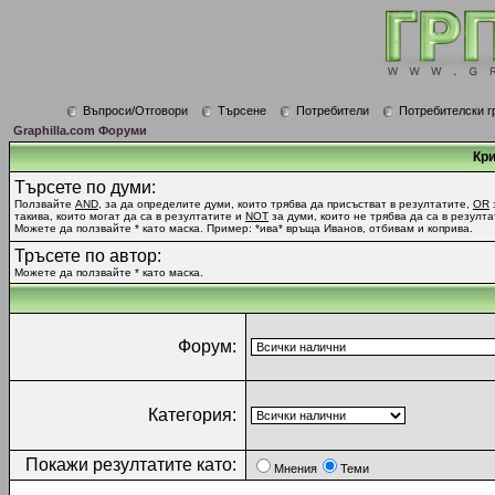
Въпроси/Отговори
Търсене
Потребители
Потребителски г
Graphilla.com Форуми
Кри
Търсете по думи:
Ползвайте
AND
, за да определите думи, които трябва да присъстват в резултатите,
OR
такива, които могат да са в резултатите и
NOT
за думи, които не трябва да са в резулта
Можете да ползвайте * като маска. Пример: *ива* връща Иванов, отбивам и коприва.
Тръсете по автор:
Можете да ползвайте * като маска.
Форум:
Категория:
Покажи резултатите като:
Мнения
Теми