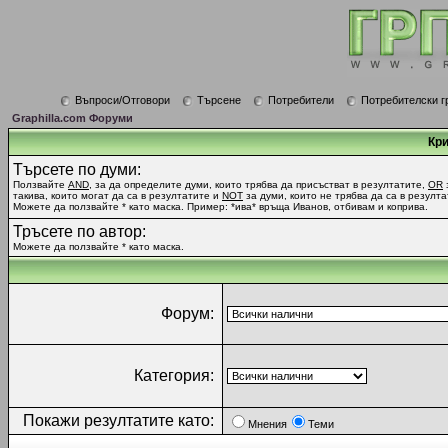
Въпроси/Отговори
Търсене
Потребители
Потребителски г
Graphilla.com Форуми
Кри
Търсете по думи:
Ползвайте
AND
, за да определите думи, които трябва да присъстват в резултатите,
OR
такива, които могат да са в резултатите и
NOT
за думи, които не трябва да са в резулта
Можете да ползвайте * като маска. Пример: *ива* връща Иванов, отбивам и коприва.
Тръсете по автор:
Можете да ползвайте * като маска.
Форум:
Категория:
Покажи резултатите като:
Мнения
Теми