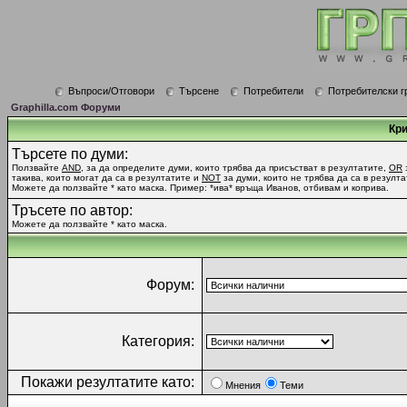
Въпроси/Отговори
Търсене
Потребители
Потребителски г
Graphilla.com Форуми
Кри
Търсете по думи:
Ползвайте
AND
, за да определите думи, които трябва да присъстват в резултатите,
OR
такива, които могат да са в резултатите и
NOT
за думи, които не трябва да са в резулта
Можете да ползвайте * като маска. Пример: *ива* връща Иванов, отбивам и коприва.
Тръсете по автор:
Можете да ползвайте * като маска.
Форум:
Категория:
Покажи резултатите като:
Мнения
Теми