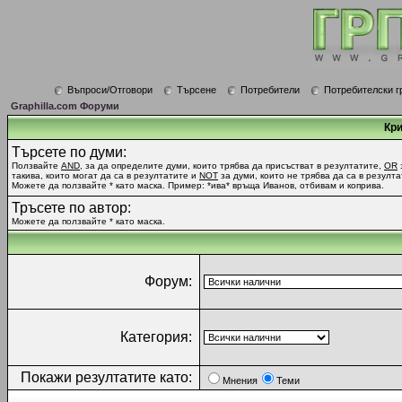
Въпроси/Отговори
Търсене
Потребители
Потребителски г
Graphilla.com Форуми
Кри
Търсете по думи:
Ползвайте
AND
, за да определите думи, които трябва да присъстват в резултатите,
OR
такива, които могат да са в резултатите и
NOT
за думи, които не трябва да са в резулта
Можете да ползвайте * като маска. Пример: *ива* връща Иванов, отбивам и коприва.
Тръсете по автор:
Можете да ползвайте * като маска.
Форум:
Категория:
Покажи резултатите като:
Мнения
Теми