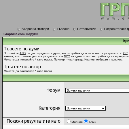
Въпроси/Отговори
Търсене
Потребители
Потребителски г
Graphilla.com Форуми
Кри
Търсете по думи:
Ползвайте
AND
, за да определите думи, които трябва да присъстват в резултатите,
OR
такива, които могат да са в резултатите и
NOT
за думи, които не трябва да са в резулта
Можете да ползвайте * като маска. Пример: *ива* връща Иванов, отбивам и коприва.
Тръсете по автор:
Можете да ползвайте * като маска.
Форум:
Категория:
Покажи резултатите като:
Мнения
Теми