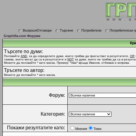
Въпроси/Отговори
Търсене
Потребители
Потребителски г
Graphilla.com Форуми
Кри
Търсете по думи:
Ползвайте
AND
, за да определите думи, които трябва да присъстват в резултатите,
OR
такива, които могат да са в резултатите и
NOT
за думи, които не трябва да са в резулта
Можете да ползвайте * като маска. Пример: *ива* връща Иванов, отбивам и коприва.
Тръсете по автор:
Можете да ползвайте * като маска.
Форум:
Категория:
Покажи резултатите като:
Мнения
Теми