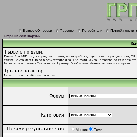
Въпроси/Отговори
Търсене
Потребители
Потребителски г
Graphilla.com Форуми
Кри
Търсете по думи:
Ползвайте
AND
, за да определите думи, които трябва да присъстват в резултатите,
OR
такива, които могат да са в резултатите и
NOT
за думи, които не трябва да са в резулта
Можете да ползвайте * като маска. Пример: *ива* връща Иванов, отбивам и коприва.
Тръсете по автор:
Можете да ползвайте * като маска.
Форум:
Категория:
Покажи резултатите като:
Мнения
Теми