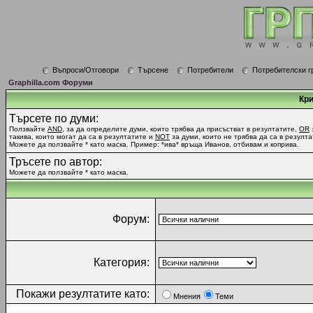
Въпроси/Отговори
Търсене
Потребители
Потребителски г
Graphilla.com Форуми
Кри
Търсете по думи:
Ползвайте
AND
, за да определите думи, които трябва да присъстват в резултатите,
OR
такива, които могат да са в резултатите и
NOT
за думи, които не трябва да са в резулта
Можете да ползвайте * като маска. Пример: *ива* връща Иванов, отбивам и коприва.
Тръсете по автор:
Можете да ползвайте * като маска.
Форум:
Категория:
Покажи резултатите като:
Мнения
Теми