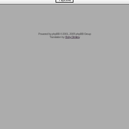
Powered by
phpBB
© 2001, 2005 phpBB Group
Translation by:
Boby Dimitrov