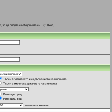
е, за да видите съобщенията си
Вход
Търси в заглавието и съдържанието на мненията
Търси само в съдържанието на мненията
Възходящ ред
Низходящ ред
символа от мнението