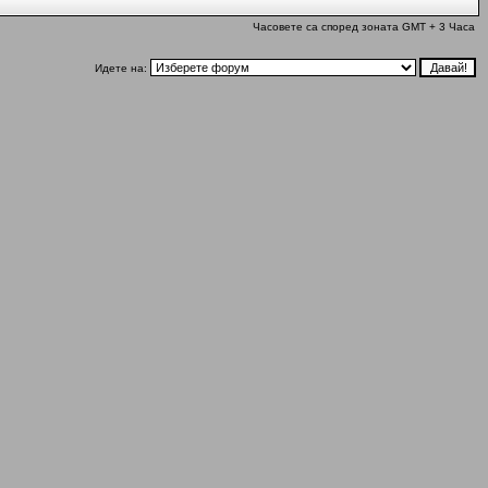
Часовете са според зоната GMT + 3 Часа
Идете на: