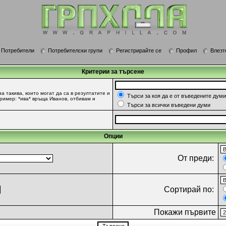
Потребители
Потребителски групи
Регистрирайте се
Профил
Влезт
Критерии за търсене
за такива, които могат да са в резултатите и
Търси за коя да е от въведените думи
Пример: *ива* връща Иванов, отбивам и
Търси за всички въведени думи
Опции
От преди:
Сортирай по:
Покажи първите