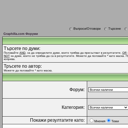
Въпроси/Отговори
Търсене
Graphilla.com Форуми
Търсете по думи:
Ползвайте
AND
, за да определите думи, които трябва да присъстват в резултатите,
OR
NOT
за думи, които не трябва да са в резултатите. Можете да ползвайте * като маска. 
коприва.
Тръсете по автор:
Можете да ползвайте * като маска.
Форум:
Категория:
Покажи резултатите като:
Мнения
Теми