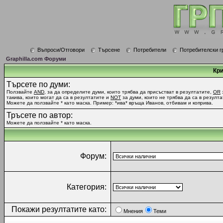
Въпроси/Отговори
Търсене
Потребители
Потребителски г
Graphilla.com Форуми
Кри
Търсете по думи:
Ползвайте
AND
, за да определите думи, които трябва да присъстват в резултатите,
OR
такива, които могат да са в резултатите и
NOT
за думи, които не трябва да са в резулта
Можете да ползвайте * като маска. Пример: *ива* връща Иванов, отбивам и коприва.
Тръсете по автор:
Можете да ползвайте * като маска.
Форум:
Категория:
Покажи резултатите като:
Мнения
Теми