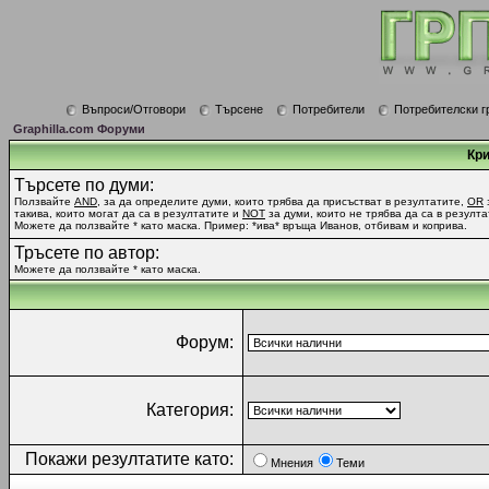
Въпроси/Отговори
Търсене
Потребители
Потребителски г
Graphilla.com Форуми
Кри
Търсете по думи:
Ползвайте
AND
, за да определите думи, които трябва да присъстват в резултатите,
OR
такива, които могат да са в резултатите и
NOT
за думи, които не трябва да са в резулта
Можете да ползвайте * като маска. Пример: *ива* връща Иванов, отбивам и коприва.
Тръсете по автор:
Можете да ползвайте * като маска.
Форум:
Категория:
Покажи резултатите като:
Мнения
Теми