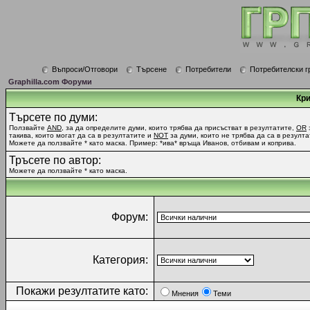
Въпроси/Отговори
Търсене
Потребители
Потребителски г
Graphilla.com Форуми
Кри
Търсете по думи:
Ползвайте
AND
, за да определите думи, които трябва да присъстват в резултатите,
OR
такива, които могат да са в резултатите и
NOT
за думи, които не трябва да са в резулта
Можете да ползвайте * като маска. Пример: *ива* връща Иванов, отбивам и коприва.
Тръсете по автор:
Можете да ползвайте * като маска.
Форум:
Категория:
Покажи резултатите като:
Мнения
Теми