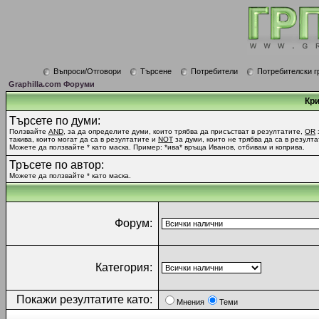
Въпроси/Отговори
Търсене
Потребители
Потребителски г
Graphilla.com Форуми
Кри
Търсете по думи:
Ползвайте
AND
, за да определите думи, които трябва да присъстват в резултатите,
OR
такива, които могат да са в резултатите и
NOT
за думи, които не трябва да са в резулта
Можете да ползвайте * като маска. Пример: *ива* връща Иванов, отбивам и коприва.
Тръсете по автор:
Можете да ползвайте * като маска.
Форум:
Категория:
Покажи резултатите като:
Мнения
Теми