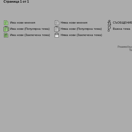
Страница
1
от
1
Има нови мнения
Няма нови мнения
СЪОБЩЕНИ
Има нови (Популярна тема)
Няма нови (Популярна тема)
Важна тема
Има нови (Заключена тема)
Няма нови (Заключена тема)
Powered by
Tr