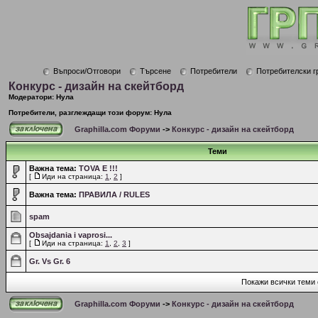
Въпроси/Отговори
Търсене
Потребители
Потребителски г
Конкурс - дизайн на скейтборд
Модератори: Нула
Потребители, разглеждащи този форум: Нула
Graphilla.com Форуми
->
Конкурс - дизайн на скейтборд
Теми
Важна тема:
TOVA E !!!
[
Иди на страница:
1
,
2
]
Важна тема:
ПРАВИЛА / RULES
spam
Obsajdania i vaprosi...
[
Иди на страница:
1
,
2
,
3
]
Gr. Vs Gr. 6
Покажи всички теми 
Graphilla.com Форуми
->
Конкурс - дизайн на скейтборд