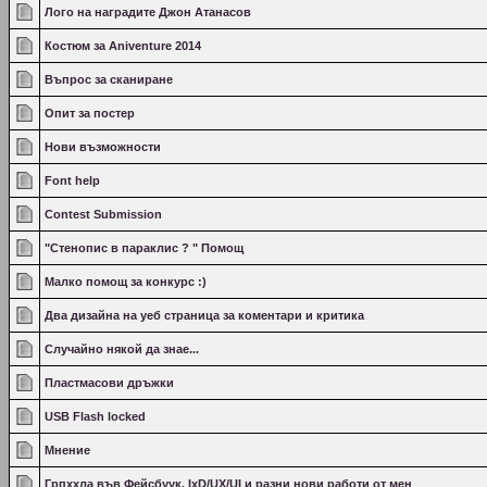
Лого на наградите Джон Атанасов
Костюм за Aniventure 2014
Въпрос за сканиране
Опит за постер
Нови възможности
Font help
Contest Submission
"Стенопис в параклис ? " Помощ
Малко помощ за конкурс :)
Два дизайна на уеб страница за коментари и критика
Случайно някой да знае...
Пластмасови дръжки
USB Flash locked
Мнение
Грпххла във Фейсбуук, IxD/UX/UI и разни нови работи от мен