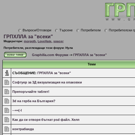
Въпроси/Отговори
Търсене
Потребители
Потребителски г
ГРПХЛЛА за "всеки"
Модератори:
morgoth
,
LoveHate
,
spacer
Потребители, разглеждащи този форум: Нула
Graphilla.com Форуми
->
ГРПХЛЛА за "всеки"
Теми
СЪОБЩЕНИЕ:
ГРПХЛЛА за "всеки"
Софтуер за 3Д визуализация на опаковки
Препоръчайте таблет!
3d на герба на България?
--==(-I
Как да си отворя бъгнат psd файл. Хелп
контрабанда