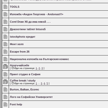
TOOLS
Изложба <Андон Георгиев - AndonastY>
Corel Draw X6 да има някой . . .
Драскотини таблет Intuos5
istockphoto кредит
Фонт хелп
Escape from 26
Национална изложба на българския комикс
#поръчайсибе
[
Иди на страница:
1
,
2
,
3
]
Принт студио в София
Coffee break / study
[
Иди на страница:
1
...
3
,
4
,
5
]
Burton, Balkan, Ecorec
Лого на Софийски Университет
Font help