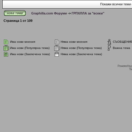
Покажи всички теми 
Graphilla.com Форуми
->
ГРПХЛЛА за "всеки"
Страница
1
от
109
Има нови мнения
Няма нови мнения
СЪОБЩЕНИ
Има нови (Популярна тема)
Няма нови (Популярна тема)
Важна тема
Има нови (Заключена тема)
Няма нови (Заключена тема)
Powered by
Tr