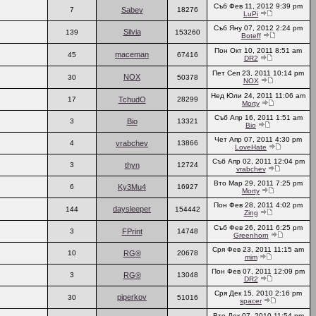
Съб Фев 11, 2012 9:39 pm
7
Sabev
18276
LuPi
Съб Яну 07, 2012 2:24 pm
Silvia
139
153260
Boteff
Пон Окт 10, 2011 8:51 am
maceman
45
67416
DR2
Пет Сеп 23, 2011 10:14 pm
NOX
30
50378
NOX
Нед Юли 24, 2011 11:06 am
17
TchudO
28299
Morty
Съб Апр 16, 2011 1:51 am
3
Bio
13321
Bio
Чет Апр 07, 2011 4:30 pm
4
vrabchev
13866
LoveHate
Съб Апр 02, 2011 12:04 pm
3
thyn
12724
vrabchev
Вто Мар 29, 2011 7:25 pm
6
Ky3Mu4
16927
Morty
Пон Фев 28, 2011 4:02 pm
daysleeper
144
154442
Zing
Съб Фев 26, 2011 6:25 pm
3
FPrint
14748
Greenhorn
Сря Фев 23, 2011 11:15 am
10
RG®
20678
mim
Пон Фев 07, 2011 12:09 pm
3
RG®
13048
DR2
Сря Дек 15, 2010 2:16 pm
piperkov
30
51016
spacer
Вто Дек 07, 2010 11:54 pm