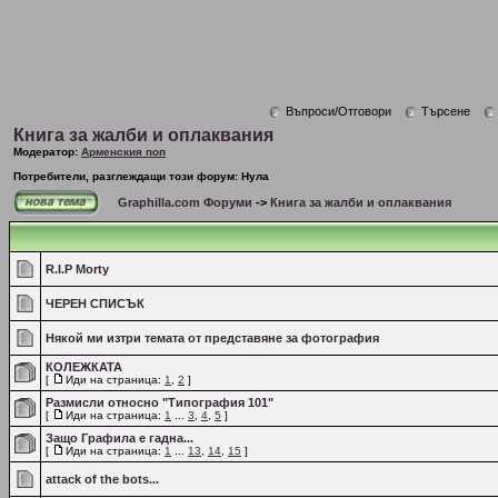
Въпроси/Отговори
Търсене
Книга за жалби и оплаквания
Модератор:
Арменския поп
Потребители, разглеждащи този форум: Нула
Graphilla.com Форуми
->
Книга за жалби и оплаквания
R.I.P Morty
ЧЕРЕН СПИСЪК
Някой ми изтри темата от представяне за фотография
КОЛЕЖКАТА
[
Иди на страница:
1
,
2
]
Размисли относно "Типография 101"
[
Иди на страница:
1
...
3
,
4
,
5
]
Защо Графила е гадна...
[
Иди на страница:
1
...
13
,
14
,
15
]
attack of the bots...