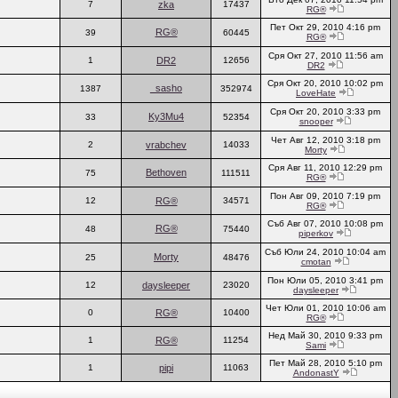
7
zka
17437
RG®
Пет Окт 29, 2010 4:16 pm
RG®
39
60445
RG®
Сря Окт 27, 2010 11:56 am
1
DR2
12656
DR2
Сря Окт 20, 2010 10:02 pm
_sasho
1387
352974
LoveHate
Сря Окт 20, 2010 3:33 pm
Ky3Mu4
33
52354
snooper
Чет Авг 12, 2010 3:18 pm
2
vrabchev
14033
Morty
Сря Авг 11, 2010 12:29 pm
Bethoven
75
111511
RG®
Пон Авг 09, 2010 7:19 pm
12
RG®
34571
RG®
Съб Авг 07, 2010 10:08 pm
RG®
48
75440
piperkov
Съб Юли 24, 2010 10:04 am
Morty
25
48476
cmotan
Пон Юли 05, 2010 3:41 pm
12
daysleeper
23020
daysleeper
Чет Юли 01, 2010 10:06 am
0
RG®
10400
RG®
Нед Май 30, 2010 9:33 pm
1
RG®
11254
Sami
Пет Май 28, 2010 5:10 pm
1
pipi
11063
AndonastY