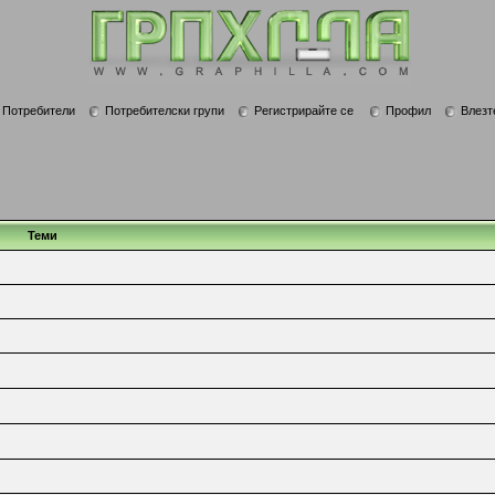
Потребители
Потребителски групи
Регистрирайте се
Профил
Влезт
Теми