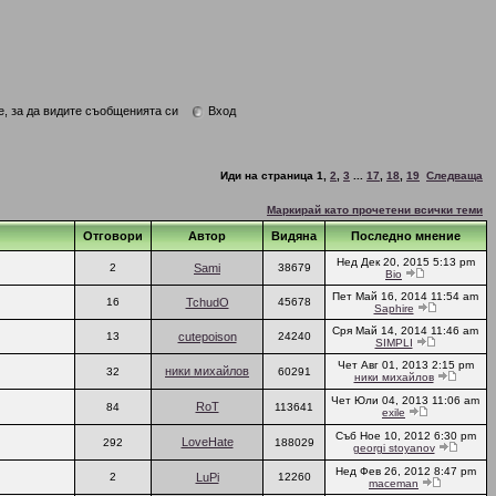
е, за да видите съобщенията си
Вход
Иди на страница
1
,
2
,
3
...
17
,
18
,
19
Следваща
Маркирай като прочетени всички теми
Отговори
Автор
Видяна
Последно мнение
Нед Дек 20, 2015 5:13 pm
2
Sami
38679
Bio
Пет Май 16, 2014 11:54 am
16
TchudO
45678
Saphire
Сря Май 14, 2014 11:46 am
13
cutepoison
24240
SIMPLI
Чет Авг 01, 2013 2:15 pm
ники михайлов
32
60291
ники михайлов
Чет Юли 04, 2013 11:06 am
RoT
84
113641
exile
Съб Ное 10, 2012 6:30 pm
LoveHate
292
188029
georgi stoyanov
Нед Фев 26, 2012 8:47 pm
2
LuPi
12260
maceman