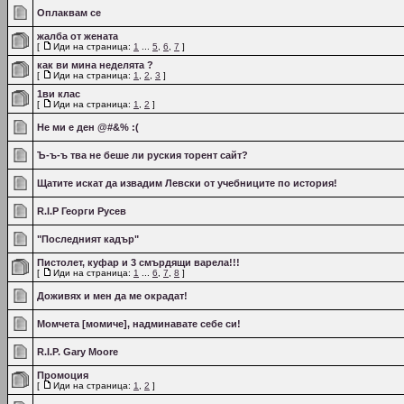
Оплаквам се
жалба от жената
[
Иди на страница:
1
...
5
,
6
,
7
]
как ви мина неделята ?
[
Иди на страница:
1
,
2
,
3
]
1ви клас
[
Иди на страница:
1
,
2
]
Не ми е ден @#&% :(
Ъ-ъ-ъ тва не беше ли руския торент сайт?
Щатите искат да извадим Левски от учебниците по история!
R.I.P Георги Русев
"Последният кадър"
Пистолет, куфар и 3 смърдящи варела!!!
[
Иди на страница:
1
...
6
,
7
,
8
]
Доживях и мен да ме окрадат!
Момчета [момиче], надминавате себе си!
R.I.P. Gary Moore
Промоция
[
Иди на страница:
1
,
2
]