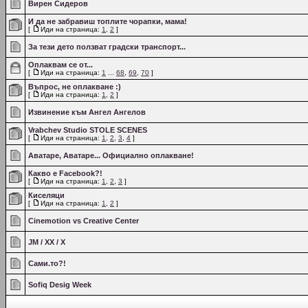
Вирен Сидеров
И да не забравиш топлите чорапки, мама!
[
Иди на страница:
1
,
2
]
За тези дето ползват градски транспорт...
Оплаквам се от...
[
Иди на страница:
1
...
68
,
69
,
70
]
Въпрос, не оплакване :)
[
Иди на страница:
1
,
2
]
Извинение към Ангел Ангелов
Vrabchev Studio STOLE SCENES
[
Иди на страница:
1
,
2
,
3
,
4
]
Аватаре, Аватаре... Официално оплакване!
Какво е Facebook?!
[
Иди на страница:
1
,
2
,
3
]
Киселяци
[
Иди на страница:
1
,
2
]
Cinemotion vs Creative Center
JM / XX / X
Сами.то?!
Sofiq Desig Week