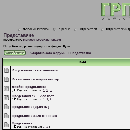
Въпроси/Отговори
Търсене
Потребители
Потребителски г
Представяне
Модератори:
morgoth
,
LoveHate
,
spacer
Потребители, разглеждащи този форум: Нула
Graphilla.com Форуми
->
Представяне
Теми
Изпусналата се космонавтка
Искам мнение за един постер
Двойно представяне
[
Иди на страница:
1
,
2
,
3
]
Представям си ... 2-та част
[
Иди на страница:
1
,
2
,
3
]
Представяне (again :D )
Представяне за 3d от новак!
Представяне
[
Иди на страница:
1
,
2
]