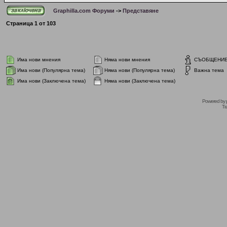
Graphilla.com Форуми
->
Представяне
Страница
1
от
103
Има нови мнения
Няма нови мнения
СЪОБЩЕНИ
Има нови (Популярна тема)
Няма нови (Популярна тема)
Важна тема
Има нови (Заключена тема)
Няма нови (Заключена тема)
Powered by
Tr