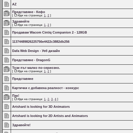
AZ
Представяне - Кефо
[
Иди на страница:
1
,
2
]
Здравейте
[
Иди на страница:
1
,
2
]
Продавам Wacom Cintiq Companion 2 - 128GB
11374489826225756e4422c3882db256
Dafa Web Design - Уеб дизайн
Представяне - DragonG
Този път малко по-сериозно.
[
Иди на страница:
1
,
2
]
Представяне
Картички с добавена реалност - конкурс
Пак!
[
Иди на страница:
1
,
2
,
3
,
4
]
Artshard is looking for 3D Animators
Artshard is looking for 2D Artists and Animators
Здравейте!