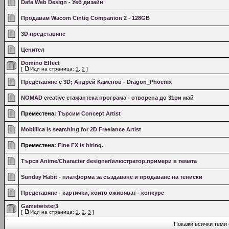
Dafa Web Design - Уеб дизайн
Продавам Wacom Cintiq Companion 2 - 128GB
3D представяне
Ценител
Domino Effect
[
Иди на страница:
1
,
2
]
Представяне с 3D; Андрей Каменов - Dragon_Phoenix
NOMAD creative стажантска програма - отворена до 31ви май
Преместена:
Търсим Concept Artist
Mobillica is searching for 2D Freelance Artist
Преместена:
Fine FX is hiring.
Търся Anime/Character designer/илюстратор,примери в темата
Sunday Habit - платформа за създаване и продаване на тениски
Представяне - картички, които оживяват - конкурс
Gametwister3
[
Иди на страница:
1
,
2
,
3
]
Покажи всички теми 