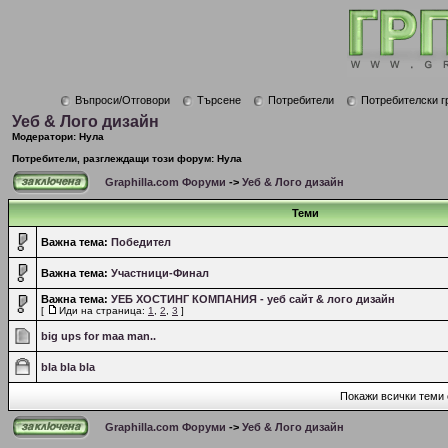
Въпроси/Отговори
Търсене
Потребители
Потребителски г
Уеб & Лого дизайн
Модератори: Нула
Потребители, разглеждащи този форум: Нула
Graphilla.com Форуми
->
Уеб & Лого дизайн
Теми
Важна тема:
Победител
Важна тема:
Участници-Финал
Важна тема:
УЕБ ХОСТИНГ КОМПАНИЯ - уеб сайт & лого дизайн
[
Иди на страница:
1
,
2
,
3
]
big ups for maa man..
bla bla bla
Покажи всички теми 
Graphilla.com Форуми
->
Уеб & Лого дизайн