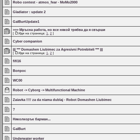
Robo contest - atmos_fear - MoMo2000
Gladiator : update 2
GalBurtUpdate1
>>> Мръсна работа, но все някой трябва да я свърши
[
Иди на страница:
1
,
2
]
Cyber companion
||| *** Domashen Liubimec za Agresivni Potrebiteli *** |||
[
Иди на страница:
1
,
2
]
fifi16
Вопрос
WC00
Robot -> Cyborg -> Multifunctional Machine
Zaiavka !!!! za da niama dublaj - Robot Domashen Liubimec
?
Няколкорък барман...
GalBurt
Underwater worker