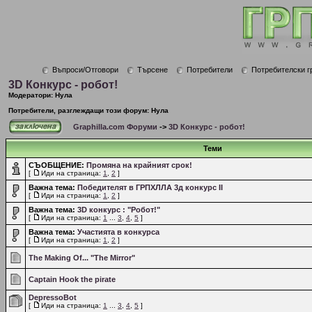
Въпроси/Отговори
Търсене
Потребители
Потребителски г
3D Конкурс - робот!
Модератори: Нула
Потребители, разглеждащи този форум: Нула
Graphilla.com Форуми
->
3D Конкурс - робот!
Теми
СЪОБЩЕНИЕ:
Промяна на крайният срок!
[
Иди на страница:
1
,
2
]
Важна тема:
Победителят в ГРПХЛЛА 3д конкурс II
[
Иди на страница:
1
,
2
]
Важна тема:
3D конкурс : "Робот!"
[
Иди на страница:
1
...
3
,
4
,
5
]
Важна тема:
Участията в конкурса
[
Иди на страница:
1
,
2
]
The Making Of... "The Mirror"
Captain Hook the pirate
DepressoBot
[
Иди на страница:
1
...
3
,
4
,
5
]