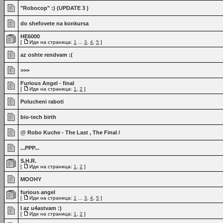
"Robocop" :) (UPDATE 3 )
do shefovete na konkursa
HE6000
[
Иди на страница:
1
...
3
,
4
,
5
]
az oshte rendvam :(
>>>
Furious Angel - final
[
Иди на страница:
1
,
2
]
Polucheni raboti
bio-tech birth
@ Robo Kuche - The Last , The Final /
...PPP...
S.H.R.
[
Иди на страница:
1
,
2
]
MOOHY
furious angel
[
Иди на страница:
1
...
3
,
4
,
5
]
I az u4astvam :)
[
Иди на страница:
1
,
2
]