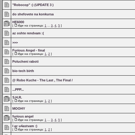
"Robocop" :) (UPDATE 3 )
do shefovete na konkursa
HE6000
[
Иди на страница:
1
...
3
,
4
,
5
]
az oshte rendvam :(
>>>
Furious Angel - final
[
Иди на страница:
1
,
2
]
Polucheni raboti
bio-tech birth
@ Robo Kuche - The Last , The Final /
...PPP...
S.H.R.
[
Иди на страница:
1
,
2
]
MOOHY
furious angel
[
Иди на страница:
1
...
3
,
4
,
5
]
I az u4astvam :)
[
Иди на страница:
1
,
2
]