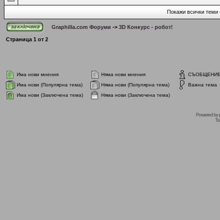
Покажи всички теми 
Graphilla.com Форуми
->
3D Конкурс - робот!
Страница
1
от
2
Има нови мнения
Няма нови мнения
СЪОБЩЕНИ
Има нови (Популярна тема)
Няма нови (Популярна тема)
Важна тема
Има нови (Заключена тема)
Няма нови (Заключена тема)
Powered by
Tr