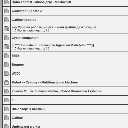
Robo contest - atmos_fear - MoMo2000
Gladiator : update 2
GalBurtUpdate1
>>> Мръсна работа, но все някой трябва да я свърши
[
Иди на страница:
1
,
2
]
Cyber companion
||| *** Domashen Liubimec za Agresivni Potrebiteli *** |||
[
Иди на страница:
1
,
2
]
fifi16
Вопрос
WC00
Robot -> Cyborg -> Multifunctional Machine
Zaiavka !!!! za da niama dublaj - Robot Domashen Liubimec
?
Няколкорък барман...
GalBurt
Underwater worker