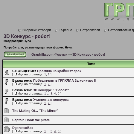
Въпроси/Отговори
Търсене
Потребители
Потребителски г
3D Конкурс - робот!
Модератори: Нула
Потребители, разглеждащи този форум: Нула
Graphilla.com Форуми
->
3D Конкурс - робот!
Теми
СЪОБЩЕНИЕ:
Промяна на крайният срок!
[
Иди на страница:
1
,
2
]
Важна тема:
Победителят в ГРПХЛЛА 3д конкурс II
[
Иди на страница:
1
,
2
]
Важна тема:
3D конкурс : "Робот!"
[
Иди на страница:
1
...
3
,
4
,
5
]
Важна тема:
Участията в конкурса
[
Иди на страница:
1
,
2
]
The Making Of... "The Mirror"
Captain Hook the pirate
DepressoBot
[
Иди на страница:
1
...
3
,
4
,
5
]