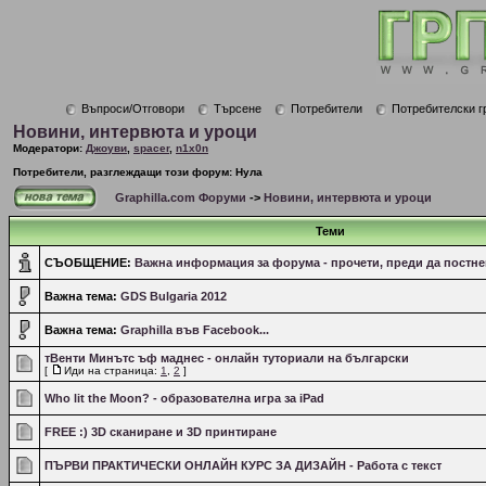
Въпроси/Отговори
Търсене
Потребители
Потребителски г
Новини, интервюта и уроци
Модератори:
Джоуви
,
spacer
,
n1x0n
Потребители, разглеждащи този форум: Нула
Graphilla.com Форуми
->
Новини, интервюта и уроци
Теми
СЪОБЩЕНИЕ:
Важна информация за форума - прочети, преди да постне
Важна тема:
GDS Bulgaria 2012
Важна тема:
Graphilla във Facebook...
тВенти Минътс ъф маднес - онлайн туториали на български
[
Иди на страница:
1
,
2
]
Who lit the Moon? - образователна игра за iPad
FREE :) 3D сканиране и 3D принтиране
ПЪРВИ ПРАКТИЧЕСКИ ОНЛАЙН КУРС ЗА ДИЗАЙН - Работа с текст