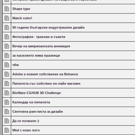
Shape type
Match color!
50 години български индустриален дизайн
Фотография - трикове и съвети
Вечер на американската анимация
за насилието няма празници
чбм
Adobe е новият собственик на Behance
Пипилота със собствен он-лайн магазин
BioWare CGHUB 3D Challenge
Календар на пипилота
Световна ранглиста за дизайн
Да се похваля :)
Mtel с ново лого