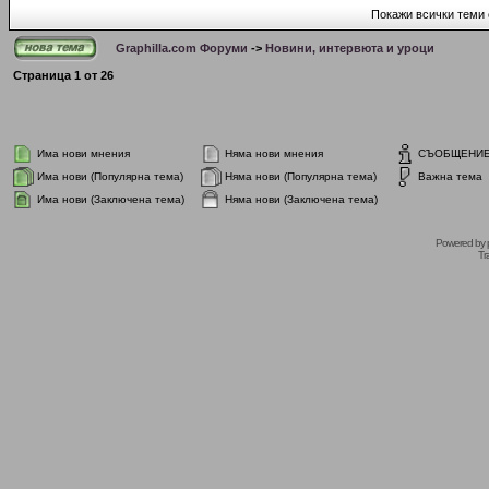
Покажи всички теми 
Graphilla.com Форуми
->
Новини, интервюта и уроци
Страница
1
от
26
Има нови мнения
Няма нови мнения
СЪОБЩЕНИ
Има нови (Популярна тема)
Няма нови (Популярна тема)
Важна тема
Има нови (Заключена тема)
Няма нови (Заключена тема)
Powered by
Tr