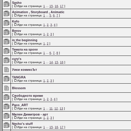
Sasho
[
Иди на страница:
1
...
15
,
16
,
17
]
Animation , Storyboard , Animatic
[
Иди на страница:
1
...
5
,
6
,
7
]
Kefo
[
Иди на страница:
1
,
2
,
3
,
4
]
Berov
[
Иди на страница:
1
,
2
,
3
]
in the beginning
[
Иди на страница:
1
,
2
]
Темата на spovv
[
Иди на страница:
1
...
6
,
7
,
8
]
cury's
[
Иди на страница:
1
...
14
,
15
,
16
]
Уики комиксЪт
TANGRA
[
Иди на страница:
1
,
2
,
3
]
Blossom
Свободното време
[
Иди на страница:
1
,
2
,
3
,
4
]
Paco_ART
[
Иди на страница:
1
...
11
,
12
,
13
]
Милен Димитров - арт
[
Иди на страница:
1
,
2
,
3
]
Necho's stuff
[
Иди на страница:
1
...
15
,
16
,
17
]