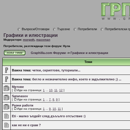
Въпроси/Отговори
Търсене
Потребители
Потребителски г
Графики и илюстрации
Модератори:
morgoth
,
maceman
Потребители, разглеждащи този форум: Нула
Graphilla.com Форуми
->
Графики и илюстрации
Теми
Важна тема:
четки, скриптове, туториали...
Важна тема:
бегло и незначително инфо, което е задължително ;) ...
Митове
[
Иди на страница:
1
...
10
,
11
,
12
]
Satanasov
[
Иди на страница:
1
...
7
,
8
,
9
]
Разни работи
[
Иди на страница:
1
...
9
,
10
,
11
]
Eti - малко ъпдейт след дъъълго отсъствие :)
как не ни е срам ?