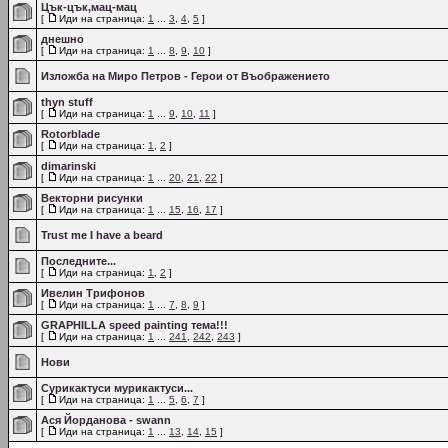
Цък-цък,мац-мац
[
Иди на страница:
1
...
3
,
4
,
5
]
днешно
[
Иди на страница:
1
...
8
,
9
,
10
]
Изложба на Миро Петров - Герои от Въображението
thyn stuff
[
Иди на страница:
1
...
9
,
10
,
11
]
Rotorblade
[
Иди на страница:
1
,
2
]
dimarinski
[
Иди на страница:
1
...
20
,
21
,
22
]
Векторни рисунки
[
Иди на страница:
1
...
15
,
16
,
17
]
Trust me I have a beard
Последните...
[
Иди на страница:
1
,
2
]
Ивелин Трифонов
[
Иди на страница:
1
...
7
,
8
,
9
]
GRAPHILLA speed painting тема!!!
[
Иди на страница:
1
...
241
,
242
,
243
]
Нови
Сурикактуси мурикактуси...
[
Иди на страница:
1
...
5
,
6
,
7
]
Ася Йорданова - swann
[
Иди на страница:
1
...
13
,
14
,
15
]