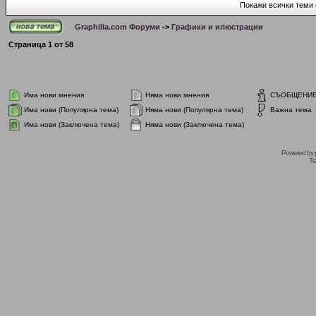
Покажи всички теми 
Graphilla.com Форуми
->
Графики и илюстрации
Страница
1
от
58
Има нови мнения
Няма нови мнения
СЪОБЩЕНИ
Има нови (Популярна тема)
Няма нови (Популярна тема)
Важна тема
Има нови (Заключена тема)
Няма нови (Заключена тема)
Powered by
Tr