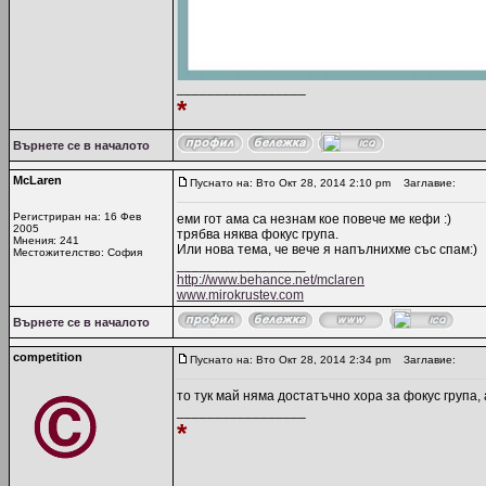
_________________
*
Върнете се в началото
McLaren
Пуснато на: Вто Окт 28, 2014 2:10 pm
Заглавие:
Регистриран на: 16 Фев
еми гот ама са незнам кое повече ме кефи :)
2005
трябва няква фокус група.
Мнения: 241
Или нова тема, че вече я напълнихме със спам:)
Местожителство: София
_________________
http://www.behance.net/mclaren
www.mirokrustev.com
Върнете се в началото
competition
Пуснато на: Вто Окт 28, 2014 2:34 pm
Заглавие:
то тук май няма достатъчно хора за фокус група,
_________________
*