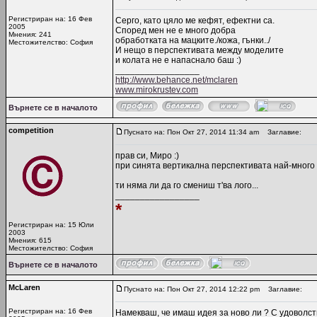
Регистриран на: 16 Фев
Серго, като цяло ме кефят, ефектни са.
2005
Според мен не е много добра
Мнения: 241
обработката на мацките./кожа, гънки../
Местожителство: София
И нещо в перспективата между моделитe
и колата не е напаснало баш :)
_________________
http://www.behance.net/mclaren
www.mirokrustev.com
Върнете се в началото
competition
Пуснато на: Пон Окт 27, 2014 11:34 am
Заглавие:
прав си, Миро :)
при синята вертикална перспективата най-много с
ти няма ли да го смениш т'ва лого...
_________________
*
Регистриран на: 15 Юли
2003
Мнения: 615
Местожителство: София
Върнете се в началото
McLaren
Пуснато на: Пон Окт 27, 2014 12:22 pm
Заглавие:
Регистриран на: 16 Фев
Намекваш, че имаш идея за ново ли ? С удоволств