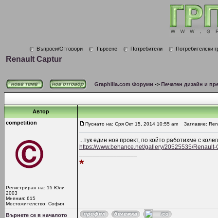
Въпроси/Отговори
Търсене
Потребители
Потребителски г
Renault Captur
Graphilla.com Форуми
->
Печатен дизайн и пр
Автор
competition
Пуснато на: Сря Окт 15, 2014 10:55 am
Заглавие: Rena
...тук един нов проект, по който работихме с колег
https://www.behance.net/gallery/20525535/Renault-
_________________
*
Регистриран на: 15 Юли
2003
Мнения: 615
Местожителство: София
Върнете се в началото