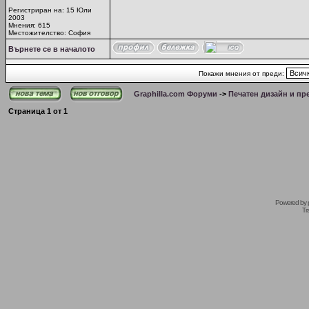
Регистриран на: 15 Юли
2003
Мнения: 615
Местожителство: София
Върнете се в началото
Покажи мнения от преди:
Graphilla.com Форуми
->
Печатен дизайн и пр
Страница
1
от
1
Powered by
Tr