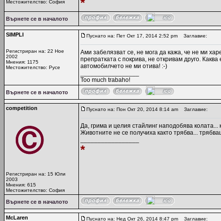
*
Местожителство: София
Върнете се в началото
SIMPLI
Пуснато на: Пет Окт 17, 2014 2:52 pm
Заглавие:
Регистриран на: 22 Ное
Ами забелязват се, не мога да кажа, че не ми хар
2002
препратката с покрива, не откривам друго. Каква 
Мнения: 1175
автомобилчето не ми отива! :-)
Местожителство: Русе
_________________
Too much trabaho!
Върнете се в началото
competition
Пуснато на: Пон Окт 20, 2014 8:14 am
Заглавие:
Да, грима и целия стайлинг наподобява колата... к
Животните не се получиха както трябва... трябваше
_________________
*
Регистриран на: 15 Юли
2003
Мнения: 615
Местожителство: София
Върнете се в началото
McLaren
Пуснато на: Нед Окт 26, 2014 8:47 pm
Заглавие: