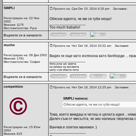
SIMPLI
Пуснато на: Сря Окт 15, 2014 4:20 pm
Заглавие:
Регистриран на: 22 Ное
Обясни идеята, че ми се губи нещо!
2002
_________________
Мнения: 1175
Too much trabaho!
Местожителство: Русе
Върнете се в началото
mucho
Пуснато на: Чет Окт 16, 2014 10:22 am
Заглавие:
Регистриран на: 09 Дек 2002
Видях ги още като излязоха като билборди ... пра
Мнения: 1781
_________________
Местожителство: София
бяла роза ше закича
на капака на москвича
шоту съм ибахти пича
Върнете се в началото
competition
Пуснато на: Чет Окт 16, 2014 12:25 pm
Заглавие:
SIMPLI написа:
Обясни идеята, че ми се губи нещо!
Това, което виждаш и четеш е цялата идея... ням
Далеч съм от мисълта, че ако напиша творческа 
Ванчев е опитен манекен :)
Регистриран на: 15 Юли
2003
_________________
Мнения: 615