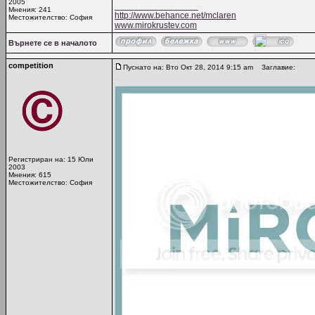
2005
_________________
Мнения: 241
http://www.behance.net/mclaren
Местожителство: София
www.mirokrustev.com
Върнете се в началото
competition
Пуснато на: Вто Окт 28, 2014 9:15 am
Заглавие:
Регистриран на: 15 Юли
2003
Мнения: 615
Местожителство: София