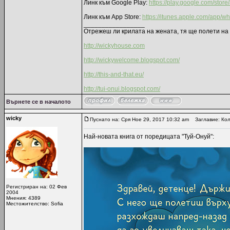
Линк към Google Play:
https://play.google.com/stor
Линк към App Store:
https://itunes.apple.com/app/
_________________
Отрежеш ли крилата на жената, тя ще полети на 
http://wickyhouse.com
http://wickywelcome.blogspot.com/
http://this-and-that.eu/
http://tui-onui.blogspot.com/
Върнете се в началото
wicky
Пуснато на: Сря Ное 29, 2017 10:32 am
Заглавие: Колк
Най-новата книга от поредицата "Туй-Онуй":
Регистриран на: 02 Фев
2004
Мнения: 4389
Местожителство: Sofia