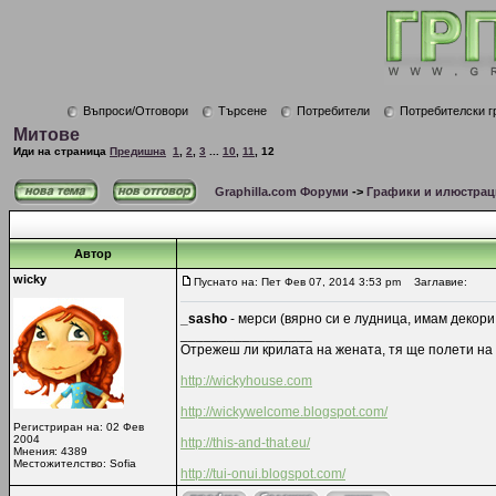
Въпроси/Отговори
Търсене
Потребители
Потребителски г
Митове
Иди на страница
Предишна
1
,
2
,
3
...
10
,
11
,
12
Graphilla.com Форуми
->
Графики и илюстрац
Автор
wicky
Пуснато на: Пет Фев 07, 2014 3:53 pm
Заглавие:
_sasho
- мерси (вярно си е лудница, имам декори 
_________________
Отрежеш ли крилата на жената, тя ще полети на 
http://wickyhouse.com
http://wickywelcome.blogspot.com/
Регистриран на: 02 Фев
2004
http://this-and-that.eu/
Мнения: 4389
Местожителство: Sofia
http://tui-onui.blogspot.com/