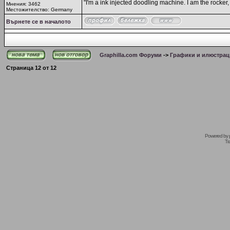
"I'm a ink injected doodling machine. I am the rocker, I
Мнения: 3462
Местожителство: Germany
Върнете се в началото
Graphilla.com Форуми
->
Графики и илюстрац
Страница
12
от
12
Powered by
Tr