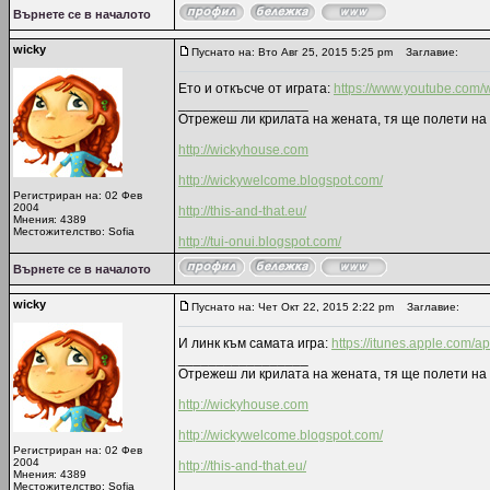
Върнете се в началото
wicky
Пуснато на: Вто Авг 25, 2015 5:25 pm
Заглавие:
Ето и откъсче от играта:
https://www.youtube.com
_________________
Отрежеш ли крилата на жената, тя ще полети на 
http://wickyhouse.com
http://wickywelcome.blogspot.com/
Регистриран на: 02 Фев
2004
http://this-and-that.eu/
Мнения: 4389
Местожителство: Sofia
http://tui-onui.blogspot.com/
Върнете се в началото
wicky
Пуснато на: Чет Окт 22, 2015 2:22 pm
Заглавие:
И линк към самата игра:
https://itunes.apple.com/
_________________
Отрежеш ли крилата на жената, тя ще полети на 
http://wickyhouse.com
http://wickywelcome.blogspot.com/
Регистриран на: 02 Фев
2004
http://this-and-that.eu/
Мнения: 4389
Местожителство: Sofia