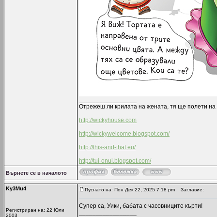
_________________
Отрежеш ли крилата на жената, тя ще полети на 
http://wickyhouse.com
http://wickywelcome.blogspot.com/
http://this-and-that.eu/
http://tui-onui.blogspot.com/
Върнете се в началото
Ky3Mu4
Пуснато на: Пон Дек 22, 2025 7:18 pm
Заглавие:
Супер са, Уики, бабата с часовниците кърти!
Регистриран на: 22 Юли
_________________
2003