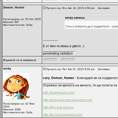
Demon_Hunter
Пуснато на: Вто Авг 18, 2015 9:58 pm
Заглавие:
wicky написа:
Регистриран на: 05 Окт 2005
Мнения: 887
Местожителство: Sofia
Сега е момента да я подкрепите - нуже
________
Е от мен ги имаш и двете. ;)
_________________
penetrating radiation
Върнете се в началото
wicky
Пуснато на: Пет Авг 21, 2015 9:26 am
Заглавие:
cury
,
Demon_Hunter
- Благодаря ви за подкрепат
_________________
Отрежеш ли крилата на жената, тя ще полети на 
http://wickyhouse.com
http://wickywelcome.blogspot.com/
Регистриран на: 02 Фев
2004
http://this-and-that.eu/
Мнения: 4389
Местожителство: Sofia
http://tui-onui.blogspot.com/