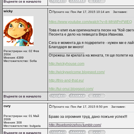
Върнете се в началото
wicky
Пуснато на: Пон Авг 17, 2015 10:14 am
Заглавие:
https://www.youtube.com/watch?v=8-MhWPnFWEQ
Това е клип към оригиналната песен на "Кой свет
Песента е дело на певицата Вяра Иванова.
Сега е момента да я подкрепите - нужен ми е лайк
Благодаря ви много!
_________________
Регистриран на: 02 Фев
2004
Отрежеш ли крилата на жената, тя ще полети на 
Мнения: 4389
Местожителство: Sofia
http://wickyhouse.com
http://wickywelcome.blogspot.com/
http://this-and-that.eu/
http://tui-onui.blogspot.com/
Върнете се в началото
cury
Пуснато на: Пон Авг 17, 2015 8:50 pm
Заглавие:
Регистриран на: 01 Май
Браво за огромния труд, дано пожъне успех!!!
2006
_________________
Мнения: 308
http://tsvetomirzehov.tumblr.com/
Местожителство: bulgaria
Върнете се в началото