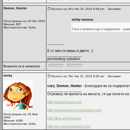
Demon_Hunter
Пуснато на: Вто Авг 18, 2015 9:58 pm
Заглавие:
wicky написа:
Регистриран на: 05 Окт 2005
Мнения: 887
Местожителство: Sofia
Сега е момента да я подкрепите - нуже
________
Е от мен ги имаш и двете. ;)
_________________
penetrating radiation
Върнете се в началото
wicky
Пуснато на: Пет Авг 21, 2015 9:26 am
Заглавие:
cury
,
Demon_Hunter
- Благодаря ви за подкрепат
_________________
Отрежеш ли крилата на жената, тя ще полети на 
http://wickyhouse.com
http://wickywelcome.blogspot.com/
Регистриран на: 02 Фев
2004
http://this-and-that.eu/
Мнения: 4389
Местожителство: Sofia
http://tui-onui.blogspot.com/