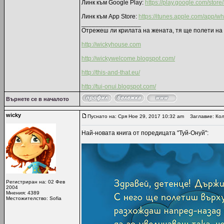
Линк към Google Play:
https://play.google.com/stor
Линк към App Store:
https://itunes.apple.com/app/
_________________
Отрежеш ли крилата на жената, тя ще полети на 
http://wickyhouse.com
http://wickywelcome.blogspot.com/
http://this-and-that.eu/
http://tui-onui.blogspot.com/
Върнете се в началото
wicky
Пуснато на: Сря Ное 29, 2017 10:32 am
Заглавие: Колк
Най-новата книга от поредицата "Туй-Онуй":
Регистриран на: 02 Фев
2004
Мнения: 4389
Местожителство: Sofia