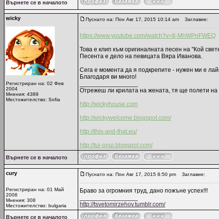
Върнете се в началото
wicky
Пуснато на: Пон Авг 17, 2015 10:14 am
Заглавие:
https://www.youtube.com/watch?v=8-MhWPnFWEQ
Това е клип към оригиналната песен на "Кой свет
Песента е дело на певицата Вяра Иванова.
Сега е момента да я подкрепите - нужен ми е лайк
Благодаря ви много!
_________________
Регистриран на: 02 Фев
2004
Отрежеш ли крилата на жената, тя ще полети на 
Мнения: 4389
Местожителство: Sofia
http://wickyhouse.com
http://wickywelcome.blogspot.com/
http://this-and-that.eu/
http://tui-onui.blogspot.com/
Върнете се в началото
cury
Пуснато на: Пон Авг 17, 2015 8:50 pm
Заглавие:
Регистриран на: 01 Май
Браво за огромния труд, дано пожъне успех!!!
2006
_________________
Мнения: 308
http://tsvetomirzehov.tumblr.com/
Местожителство: bulgaria
Върнете се в началото