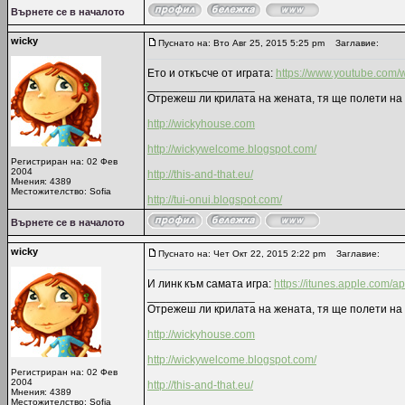
Върнете се в началото
wicky
Пуснато на: Вто Авг 25, 2015 5:25 pm
Заглавие:
Ето и откъсче от играта:
https://www.youtube.com
_________________
Отрежеш ли крилата на жената, тя ще полети на 
http://wickyhouse.com
http://wickywelcome.blogspot.com/
Регистриран на: 02 Фев
2004
http://this-and-that.eu/
Мнения: 4389
Местожителство: Sofia
http://tui-onui.blogspot.com/
Върнете се в началото
wicky
Пуснато на: Чет Окт 22, 2015 2:22 pm
Заглавие:
И линк към самата игра:
https://itunes.apple.com/
_________________
Отрежеш ли крилата на жената, тя ще полети на 
http://wickyhouse.com
http://wickywelcome.blogspot.com/
Регистриран на: 02 Фев
2004
http://this-and-that.eu/
Мнения: 4389
Местожителство: Sofia