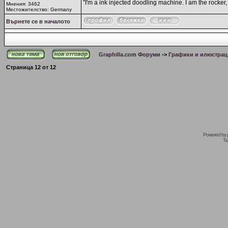
"I'm a ink injected doodling machine. I am the rocker, I
Мнения: 3462
Местожителство: Germany
Върнете се в началото
Graphilla.com Форуми
->
Графики и илюстрац
Страница
12
от
12
Powered by
Tr