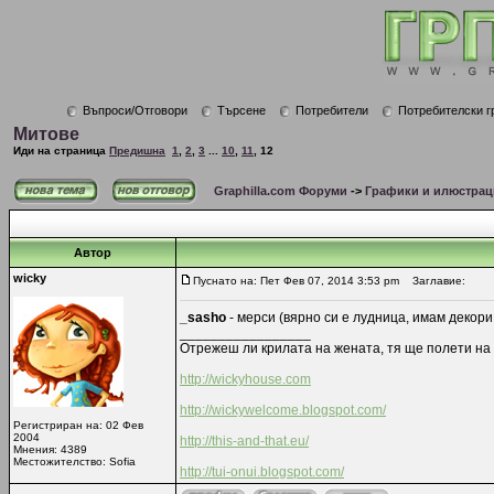
Въпроси/Отговори
Търсене
Потребители
Потребителски г
Митове
Иди на страница
Предишна
1
,
2
,
3
...
10
,
11
,
12
Graphilla.com Форуми
->
Графики и илюстрац
Автор
wicky
Пуснато на: Пет Фев 07, 2014 3:53 pm
Заглавие:
_sasho
- мерси (вярно си е лудница, имам декори 
_________________
Отрежеш ли крилата на жената, тя ще полети на 
http://wickyhouse.com
http://wickywelcome.blogspot.com/
Регистриран на: 02 Фев
2004
http://this-and-that.eu/
Мнения: 4389
Местожителство: Sofia
http://tui-onui.blogspot.com/