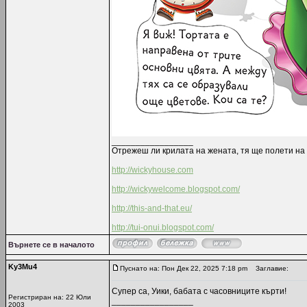
_________________
Отрежеш ли крилата на жената, тя ще полети на 
http://wickyhouse.com
http://wickywelcome.blogspot.com/
http://this-and-that.eu/
http://tui-onui.blogspot.com/
Върнете се в началото
Ky3Mu4
Пуснато на: Пон Дек 22, 2025 7:18 pm
Заглавие:
Супер са, Уики, бабата с часовниците кърти!
Регистриран на: 22 Юли
_________________
2003