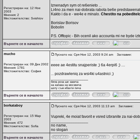
Iznenadyn sym ot re6enieto ...
Регистриран на: 12 Ное
Li4no za men nai-dobrata rabota be6e predstawenat
2003
Kakto i da e - we4e e minalo.
Chestito na pobeditel
Мнения: 2
Местожителство: Svishtov
Borislav Borisov
Bobolin
P.S. Offtopic - Bih ocenil ako accounta mi ne byde iztri
Върнете се в началото
mucho
Пуснато на: Сря Ное 12, 2003 9:24 am
Заглавие:
Регистриран на: 09 Дек 2002
eeee ae 4estitu snajperiste ;) 6a 4erpi6 ;) ....
Мнения: 1781
Местожителство: София
... pozdrawleniq za wsi4ki u4astnici ;)
_________________
бяла роза ше закича
на капака на москвича
шоту съм ибахти пича
Върнете се в началото
borkataboy
Пуснато на: Сря Ное 12, 2003 11:13 am
Заглавие:
Регистриран на: 15 Мар
Vupreki, 4e moiat favorit e vsred izbranite za nai-do
2003
_________________
Мнения: 472
no name,
Местожителство: Sofia
no slogan
Върнете се в началото