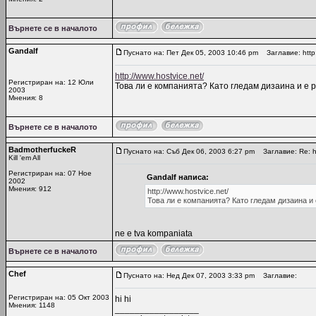
Върнете се в началото
Gandalf
Пуснато на: Пет Дек 05, 2003 10:46 pm
Заглавие: http:
http://www.hostvice.net/
Регистриран на: 12 Юли
Това ли е компанията? Като гледам дизаина и е р
2003
Мнения: 8
Върнете се в началото
BadmotherfuckeR
Пуснато на: Съб Дек 06, 2003 6:27 pm
Заглавие: Re: ht
Kill 'em All
Регистриран на: 07 Ное
Gandalf написа:
2002
Мнения: 912
http://www.hostvice.net/
Това ли е компанията? Като гледам дизаина и е
ne e tva kompaniata
Върнете се в началото
Chef
Пуснато на: Нед Дек 07, 2003 3:33 pm
Заглавие:
Регистриран на: 05 Окт 2003
hi hi
Мнения: 1148
_________________