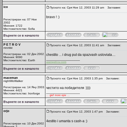
ico
Пуснато на: Сря Ное 12, 2003 11:29 am
Заглавие:
bravo ! :)
Регистриран на: 07 Ное
2002
Мнения: 1722
Местожителство: Sofia
Върнете се в началото
P E T R O V
Пуснато на: Сря Ное 12, 2003 11:41 am
Заглавие:
mnmlst
Регистриран на: 02 Дек 2002
chestito ... i drug put da spazvash usloviata....
Мнения: 9090
_________________
Местожителство: Earth
asenpetrov.com
Върнете се в началото
maceman
Пуснато на: Сря Ное 12, 2003 1:35 pm
Заглавие:
nightWoWalker
Регистриран на: 14 Яну 2003
честито на победителя :))))
Мнения: 4421
_________________
Местожителство: Ironforge
... gief more epix ...
Върнете се в началото
orjo
Пуснато на: Сря Ное 12, 2003 1:47 pm
Заглавие:
4estito i umanta s cash-a :)
Регистриран на: 10 Дек 2002
Мнения: 2