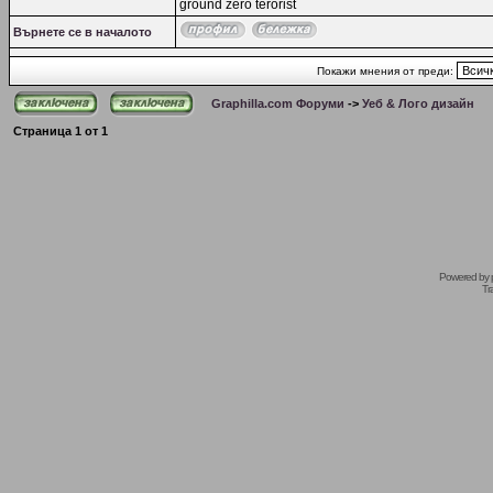
ground zero terorist
Върнете се в началото
Покажи мнения от преди:
Graphilla.com Форуми
->
Уеб & Лого дизайн
Страница
1
от
1
Powered by
Tr