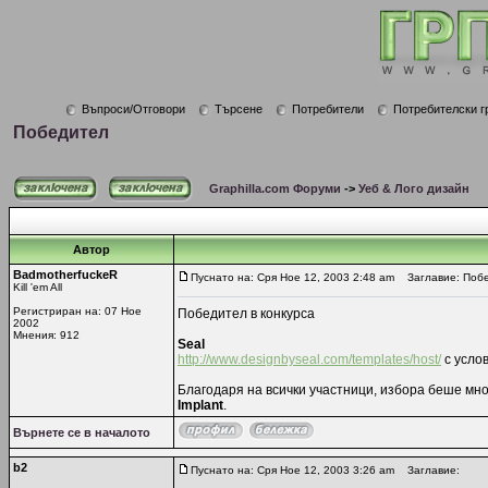
Въпроси/Отговори
Търсене
Потребители
Потребителски г
Победител
Graphilla.com Форуми
->
Уеб & Лого дизайн
Автор
BadmotherfuckeR
Пуснато на: Сря Ное 12, 2003 2:48 am
Заглавие: Поб
Kill 'em All
Регистриран на: 07 Ное
Победител в конкурса
2002
Мнения: 912
Seal
http://www.designbyseal.com/templates/host/
с услов
Благодаря на всички участници, избора беше мн
Implant
.
Върнете се в началото
b2
Пуснато на: Сря Ное 12, 2003 3:26 am
Заглавие: